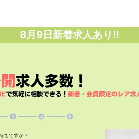
8月
9日
新着求人あり!!
3
4
5
持ちですか？