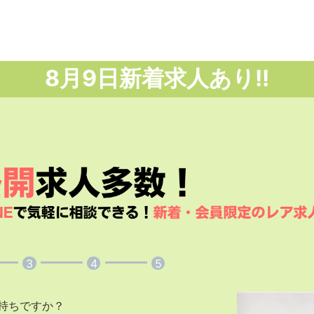
8月
9日
新着求人あり!!
3
4
5
持ちですか？