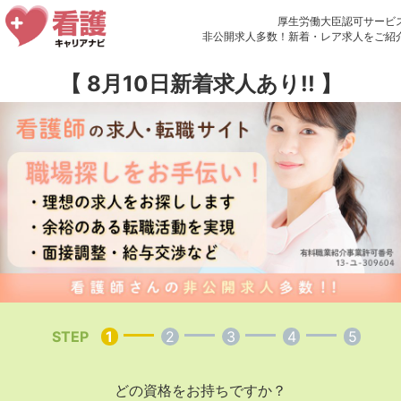
厚生労働大臣認可サービ
非公開求人多数！新着・レア求人をご紹
【
8月10日新着求人あり!!
】
STEP
1
2
3
4
5
どの資格をお持ちですか？