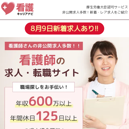
厚生労働大臣認可サービス
非公開求人多数！新着・レア求人をご紹介
8
月
9
日
新着求人あり!!